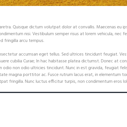
etra. Quisque dictum volutpat dolor at convallis. Maecenas eu 
ndimentum nisi. Vestibulum semper risus at lorem vehicula, nec fe
d fringilla arcu tempus.
nsectetur accumsan eget tellus. Sed ultrices tincidunt feugiat. Ves
osuere cubilia Curae; In hac habitasse platea dictumst. Donec at c
n odio non odio ultricies tincidunt. Nunc in est gravida, feugiat felis
ate magna porttitor ac. Fusce rutrum lacus erat, in elementum tort
pat fringilla. Nunc luctus efficitur turpis, non condimentum eros lobor