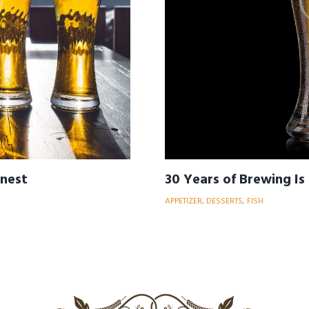
inest
30 Years of Brewing Is
APPETIZER
,
DESSERTS
,
FISH