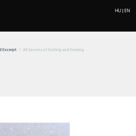
HU
|
EN
d Excerpt
All Secrets of Sorting and Pouring