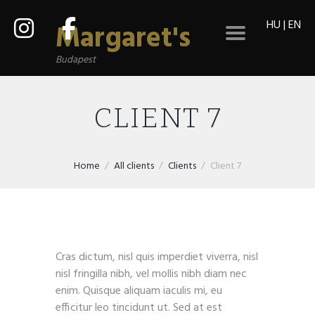
HU
|
EN
Margaret's
Budapest
CLIENT 7
Home
All clients
Clients
Client 7
Cras dictum, nisl quis imperdiet viverra, nisl
nisl fringilla nibh, vel mollis nibh diam nec
enim. Quisque aliquam iaculis mi, eu
efficitur leo tincidunt ut. Sed at est