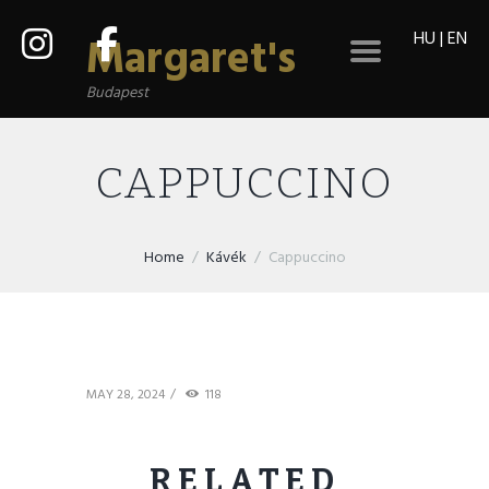
HU
|
EN
Margaret's
Budapest
CAPPUCCINO
Home
Kávék
Cappuccino
MAY 28, 2024
118
RELATED