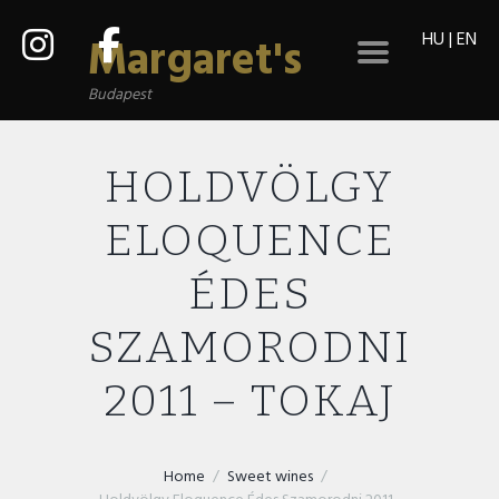
HU
|
EN
Margaret's
Budapest
HOLDVÖLGY
ELOQUENCE
ÉDES
SZAMORODNI
2011 – TOKAJ
Home
Sweet wines