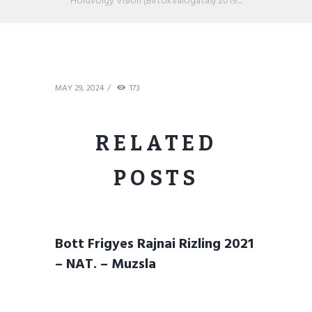
Holdvölgy Vision (Birtokválogatás) 2019...
MAY 29, 2024
173
RELATED
POSTS
Bott Frigyes Rajnai Rizling 2021
– NAT. – Muzsla