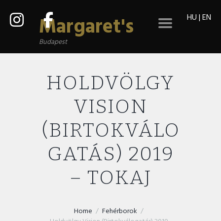
HU
|
EN
Margaret's
Budapest
HOLDVÖLGY
VISION
(BIRTOKVÁLO
GATÁS) 2019
– TOKAJ
Home
Fehérborok